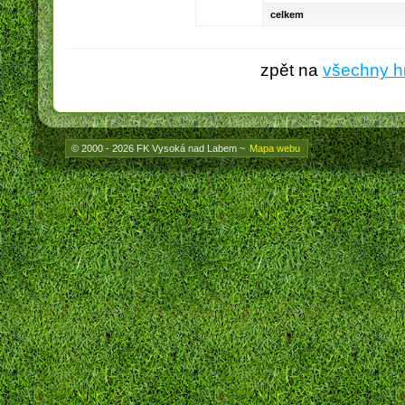
celkem
zpět na
všechny h
© 2000 - 2026 FK Vysoká nad Labem
~
Mapa webu