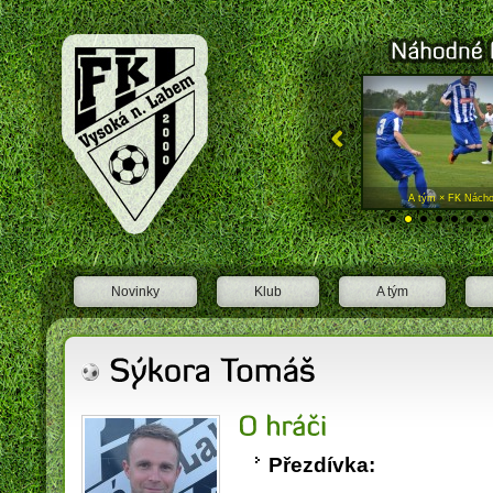
FK Vysoká nad Labem
A tým × FC Vrchlabí "A"
A tým × FK Nácho
Novinky
Klub
A tým
Přezdívka: