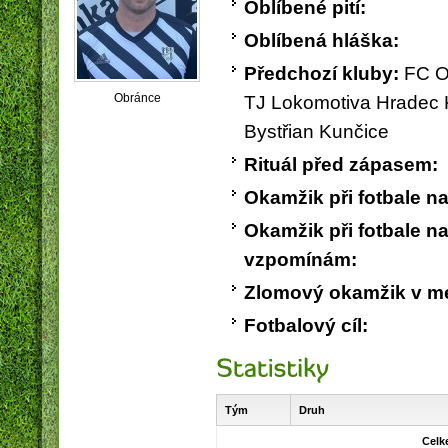
Oblíbené pití:
Oblíbená hláška:
Předchozí kluby:
FC O
Obránce
TJ Lokomotiva Hradec 
Bystřian Kunčice
Obec Vysoká nad Labem
PICOP 
Rituál před zápasem:
Okamžik při fotbale n
Okamžik při fotbale na
vzpomínám:
Zlomový okamžik v mé 
Fotbalový cíl:
Tým
Druh
Celk