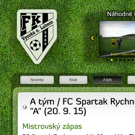
FK Vysoká nad Labem
A tým × FC Olympia HK
B tým × Sokol Ohn
Novinky
Klub
A tým