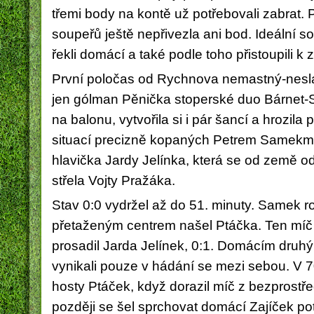
třemi body na kontě už potřebovali zabrat. P
soupeřů ještě nepřivezla ani bod. Ideální s
řekli domácí a také podle toho přistoupili k
První poločas od Rychnova nemastný-neslan
jen gólman Pěnička stoperské duo Bárnet-
na balonu, vytvořila si i pár šancí a hrozil
situací precizně kopaných Petrem Samekm. 
hlavička Jardy Jelínka, která se od země o
střela Vojty Pražáka.
Stav 0:0 vydržel až do 51. minuty. Samek r
přetaženým centrem našel Ptáčka. Ten míč 
prosadil Jarda Jelínek, 0:1. Domácím druh
vynikali pouze v hádání se mezi sebou. V 70.
hosty Ptáček, když dorazil míč z bezprostřed
později se šel sprchovat domácí Zajíček po