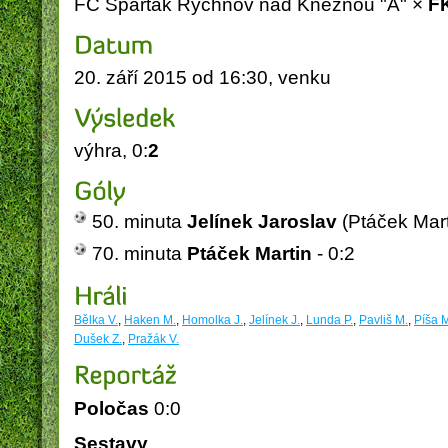
FC Spartak Rychnov nad Kněžnou "A" ×
F
20. září 2015 od 16:30, venku
Obec Vysoká nad Labem
PICOP - Miroslav Píša
ELUS
výhra, 0:
2
50. minuta
Jelínek Jaroslav
(Ptáček Marti
70. minuta
Ptáček Martin
- 0:2
Bělka V.
,
Haken M.
,
Homolka J.
,
Jelínek J.
,
Lunda P.
,
Pavliš M.
,
Píša 
Dušek Z.
,
Pražák V.
Poločas
0:0
Sestavy