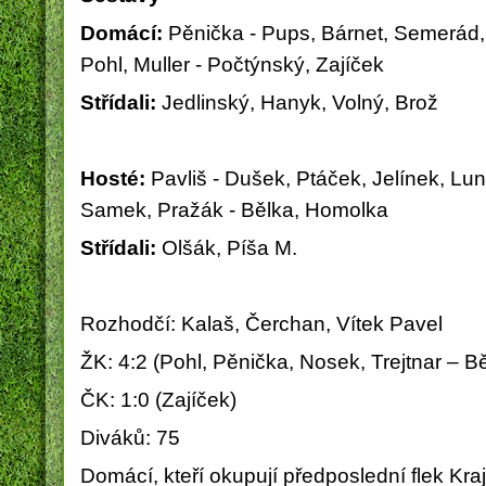
Domácí:
Pěnička - Pups, Bárnet, Semerád, 
Pohl, Muller - Počtýnský, Zajíček
Střídali:
Jedlinský, Hanyk, Volný, Brož
Hosté:
Pavliš - Dušek, Ptáček, Jelínek, Lu
Samek, Pražák - Bělka, Homolka
Střídali:
Olšák, Píša M.
Rozhodčí: Kalaš, Čerchan, Vítek Pavel
ŽK: 4:2 (Pohl, Pěnička, Nosek, Trejtnar – B
ČK: 1:0 (Zajíček)
Diváků: 75
Domácí, kteří okupují předposlední flek Kr