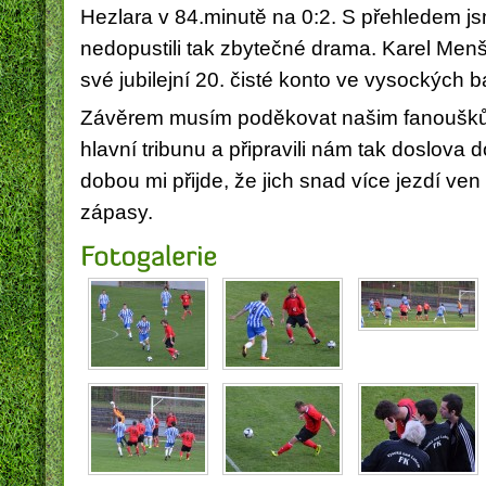
Hezlara v 84.minutě na 0:2. S přehledem js
nedopustili tak zbytečné drama. Karel Menšl
své jubilejní 20. čisté konto ve vysockých 
Závěrem musím poděkovat našim fanouškům,
hlavní tribunu a připravili nám tak doslova 
dobou mi přijde, že jich snad více jezdí ve
zápasy.