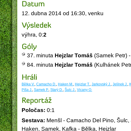
12. dubna 2014 od 16:30, venku
výhra, 0:
2
Obec Vysoká nad Labem
PICOP - Miroslav Píša
E
37. minuta
Hejzlar Tomáš
(Samek Petr) -
84. minuta
Hejzlar Tomáš
(Kulhánek Petr)
Bělka V.
,
Camacho D.
,
Haken M.
,
Hejzlar T.
,
Jarkovský J.
,
Jelínek J.
,
K
Píša J.
,
Samek P.
,
Starý D.
,
Šulc J.
,
Vicany O.
Poločas:
0:1
Sestava:
Menšl - Camacho Del Pino, Šulc, J
Haken, Samek, Kafka - Bělka, Hejzlar