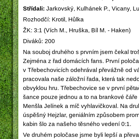
Střídali:
Jarkovský, Kulhánek P., Vicany, L
Rozhodčí: Krotil, Hůlka
ŽK: 3:1 (Vích M., Hruška, Bíl M. - Haken)
Diváků: 200
Na souboj druhého s prvním jsem čekal troš
Zejména z řad domácích fans. První poločas 
v Třebechovicích odehrával převážně od v
pracovala naše záložní řada, která tak nedo
obvyklou hru. Třebechovice se v první pětač
šance pouze jednou a to na brankové čáře 
Menšla Jelínek a míč vyhlavičkoval. Na dru
úspěšný Hejzlar, geniálním způsobem proměn
kabin šlo za našeho těsného vedení 0:1.
Ve druhém poločase jsme byli lepší a přev