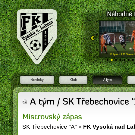
FK Vysoká nad Labem
A tým × Lokomotiva Borohrádek
B tým × FC Slavia 
Novinky
Klub
A tým
SK Třebechovice "A" ×
FK Vysoká nad L