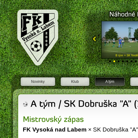
FK Vysoká nad Labem
A tým × SK Jičín "A"
B tým × SK Neděl
Novinky
Klub
A tým
FK Vysoká nad Labem
× SK Dobruška "A