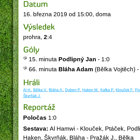
16. března 2019 od 15:00, doma
prohra,
2
:4
Obec Vysoká nad Labem
PICOP - Miroslav Píša
ELUS
15. minuta
Podlipný Jan
- 1:0
66. minuta
Bláha Adam
(Bělka Vojtěch) -
Al H.
,
Bělka V.
,
Bláha A.
,
Duben P.
,
Haken M.
,
Kafka P.
,
Klouček F.
,
Po
Škvrňák J.
Poločas
1:0
Sestava:
Al Hamwi - Klouček, Ptáček, Podl
Haken, Škvrňák, Bláha - Pražák J., Bělka