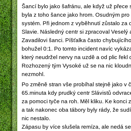
Šancí bylo jako šafránu, ale když už přece
byla z toho šance jako hrom. Osudným pro 
systém. Při jednom z vyběhnutí zůstalo za
Slavie. Následný centr si zpracoval Veselý 
Zavadilovi šanci. Píšťalka často chybující
bohužel 0:1. Po tomto incident navíc vykáz
který neudržel nervy na uzdě a od plic řekl 
Rozhozený tým Vysoké už se na nic kloud
nezmohl.
Po změně stran vše probíhal stejně jako v č
65.minuta kdy prudký centr Slávistů odvrac
za pomoci tyče na roh. Měl kliku. Ke konci z
a tak nakonec oba tábory byly rády, že sudí
nic nestalo.
Zápasu by více slušela remíza, ale nedá se 