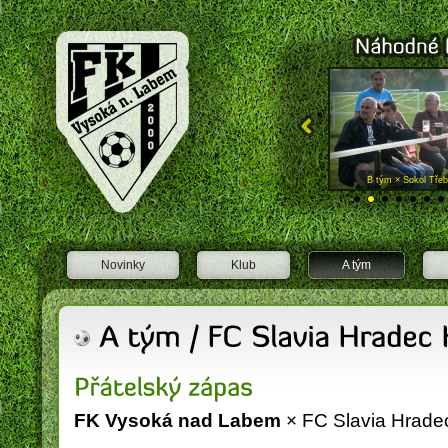
FK Vysoká nad Labem
Žáci × Sokol Opatovice nad Labem
B tým × Sokol Třeb
Novinky
Klub
A tým
FK Vysoká nad Labem
× FC Slavia Hrade