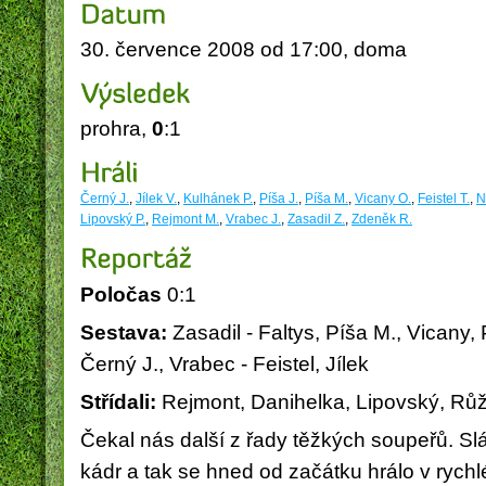
30. července 2008 od 17:00, doma
prohra,
0
:1
Obec Vysoká nad Labem
PICOP -
Černý J.
,
Jílek V.
,
Kulhánek P.
,
Píša J.
,
Píša M.
,
Vicany O.
,
Feistel T.
,
N
Lipovský P.
,
Rejmont M.
,
Vrabec J.
,
Zasadil Z.
,
Zdeněk R.
Poločas
0:1
Sestava:
Zasadil - Faltys, Píša M., Vicany,
Černý J., Vrabec - Feistel, Jílek
Střídali:
Rejmont, Danihelka, Lipovský, Rů
Čekal nás další z řady těžkých soupeřů. Slá
kádr a tak se hned od začátku hrálo v rych