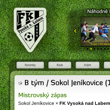
FK Vysoká nad Labem
A tým × SK Libčany "A"
A tým × FK Nácho
Novinky
Klub
A tým
Sokol Jeníkovice ×
FK Vysoká nad Labe