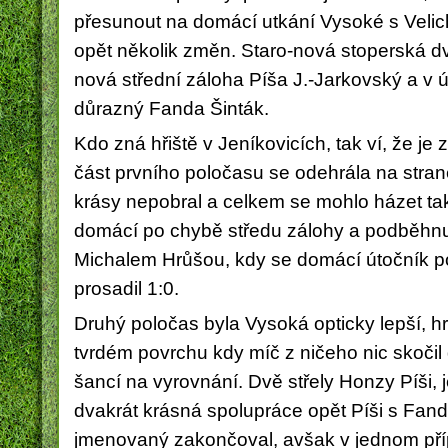
přesunout na domácí utkání Vysoké s Veli
opět několik změn. Staro-nová stoperská d
nová střední záloha Píša J.-Jarkovský a v 
důrazný Fanda Šinták.
Kdo zná hřiště v Jeníkovicích, tak ví, že je
část prvního poločasu se odehrála na straně
krásy nepobral a celkem se mohlo házet tak 4
domácí po chybě středu zálohy a podběhnu
Michalem Hrůšou, kdy se domácí útočník p
prosadil 1:0.
Druhý poločas byla Vysoká opticky lepší, hrá
tvrdém povrchu kdy míč z ničeho nic skočil
šancí na vyrovnání. Dvě střely Honzy Píši, 
dvakrát krásná spolupráce opět Píši s Fan
jmenovaný zakončoval, avšak v jednom přípa