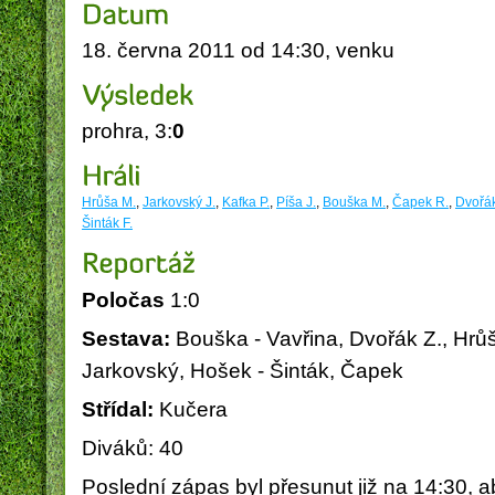
18. června 2011 od 14:30, venku
prohra, 3:
0
Obec Vysoká nad Labem
PICOP -
Hrůša M.
,
Jarkovský J.
,
Kafka P.
,
Píša J.
,
Bouška M.
,
Čapek R.
,
Dvořák
Šinták F.
Poločas
1:0
Sestava:
Bouška - Vavřina, Dvořák Z., Hrůš
Jarkovský, Hošek - Šinták, Čapek
Střídal:
Kučera
Diváků: 40
Poslední zápas byl přesunut již na 14:30, aby