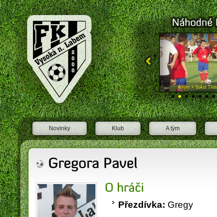
FK Vysoká nad Labem
A tým × SK Jičín "A"
A tým × Sokol Třeb
Novinky
Klub
A tým
Přezdívka:
Gregy