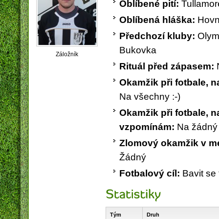
Oblíbené pití:
Tullamo
Oblíbená hláška:
Hovno
Předchozí kluby:
Olym
Bukovka
Záložník
Rituál před zápasem:
Obec Vysoká nad Labem
PICOP - Miroslav Píša
Okamžik při fotbale, 
Na všechny :-)
Okamžik při fotbale, n
vzpomínám:
Na žádný 
Zlomový okamžik v mé 
Žádný
Fotbalový cíl:
Bavit se
Tým
Druh