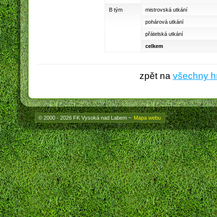
B tým
mistrovská utkání
pohárová utkání
přátelská utkání
celkem
zpět na
všechny h
© 2000 - 2026 FK Vysoká nad Labem
~
Mapa webu