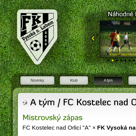
FK Vysoká nad Labem
A tým × Lázně Velichovky "B"
A tým × Sokol Myště
Novinky
Klub
A tým
FC Kostelec nad Orlicí "A" ×
FK Vysoká n