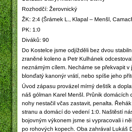
Rozhodčí: Žerovnický
ŽK: 2:4 (Šrámek L., Klapal – Menšl, Camach
PK: 1:0
Diváků: 90
Do Kostelce jsme odjížděli bez dvou stabil
zraněné koleno a Petr Kulhánek odcestoval 
neznámým cílem. Necháme se překvapit v 
blonďatý kanonýr vrátí, nebo spíše jeho př
Úvod zápasu provázel mírný deštík a doplati
náš gólman Karel Menšl. Průnik domácích 
nohy nestačil včas zastavit, penalta. Řehá
stranu a domácí do vedení 1:0. Naštěstí nás 
bojovným výkonem jsme si vypracovali i něko
po rohových kopech. Oba zahrával Lukáš D