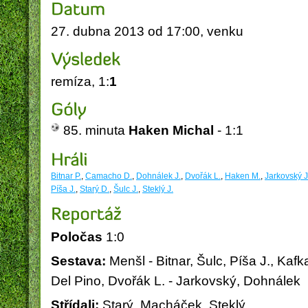
27. dubna 2013 od 17:00, venku
remíza, 1:
1
Obec Vysoká nad Labem
PICOP 
85. minuta
Haken Michal
- 1:1
Bitnar P.
,
Camacho D.
,
Dohnálek J.
,
Dvořák L.
,
Haken M.
,
Jarkovský J
Píša J.
,
Starý D.
,
Šulc J.
,
Steklý J.
Poločas
1:0
Sestava:
Menšl - Bitnar, Šulc, Píša J., Ka
Del Pino, Dvořák L. - Jarkovský, Dohnálek
Střídali:
Starý, Macháček, Steklý