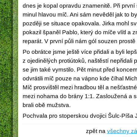
dnes je kopal opravdu znamenitě. Při první 
minul hlavou míč. Ani sám nevěděl jak to b
později se situace opakovala. Jirka mohl sv
pokazil španěl Pablo, který do míče vlítl a z
reparát. V první půli nám gól souzen prostě
Po obrátce jsme ještě více přidali a byli lepš
z ojedinělých protiútoků, naštěstí nepřidali 
se jim také vymstilo. Pět minut před konc
odvrátili míč pouze na vápno kde číhal Mich
Míč prosvištěl mezi hradbou těl a nešťast
mezi nohama do brány 1:1. Zasloužená a sp
brali obě mužstva.
Pochvala pro stoperskou dvojici Šulc-Píša J
zpět na
všechny z