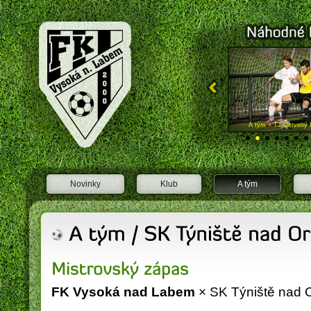
FK Vysoká nad Labem
A tým × FK Chlum. n. C. "A"
A tým × TJ Červený 
Novinky
Klub
A tým
FK Vysoká nad Labem
× SK Týniště nad Or