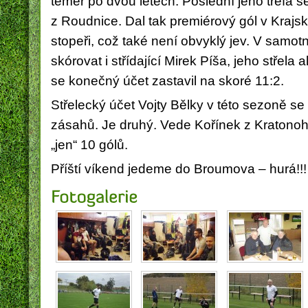
téměř po dvou letech. Poslední jeho trefa s
z Roudnice. Dal tak premiérový gól v Krajs
stopeři, což také není obvyklý jev. V sam
skórovat i střídající Mirek Píša, jeho střela 
se konečný účet zastavil na skoré 11:2.
Střelecký účet Vojty Bělky v této sezoně s
zásahů. Je druhý. Vede Kořínek z Kratonoh 
„jen“ 10 gólů.
Příští víkend jedeme do Broumova – hurá!!