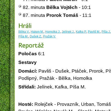
82. minuta
Bělka Vojtěch
- 10:1
87. minuta
Prorok Tomáš
- 11:1
Bělka V.
,
Haken M.
,
Homolka J.
,
Jelínek J.
,
Kafka P.
,
Pavliš M.
,
Píša J.
Píša M.
,
Dušek Z.
,
Pražák V.
Poločas
6:1
Sestavy
Domácí:
Pavliš - Dušek, Ptáček, Prorok, Pí
Podlipný, Pražák - Bělka, Homolka
Střídali:
Jelínek, Kafka, Píša M.
Hosté:
Rolejček - Provazník, Urban, Tomáš