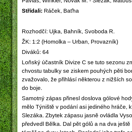
Pavlas, Winkler, Novák M. - Slezák, Matou
Střídali:
Ráček, Baťha
Rozhodčí: Ujka, Bahník, Svoboda R.
ŽK: 1:2 (Homolka – Urban, Provazník)
Diváků: 64
Loňský účastník Divize C se tuto sezonu zmí
chvostu tabulky se ziskem pouhých pěti bo
zvažovalo, že přihlásí některou z nižších s
do boje.
Samotný zápas přinesl doslova gólové hody.
mělo Týniště v podání asi jediného hráče, k
Slezáka. Zbytek zápasu jasně ovládla Vys
předvedl Bělka. Dal pět gólů a na dva ještě p