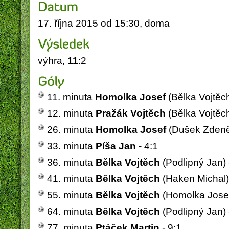
17. října 2015 od 15:30, doma
výhra,
11
:2
Obec Vysoká nad Labem
PICOP - Miroslav Píša
ELUS
11. minuta
Homolka Josef
(Bělka Vojtěch
12. minuta
Pražák Vojtěch
(Bělka Vojtěch
26. minuta
Homolka Josef
(Dušek Zdeněk
33. minuta
Píša Jan
- 4:1
36. minuta
Bělka Vojtěch
(Podlipný Jan) 
41. minuta
Bělka Vojtěch
(Haken Michal) 
55. minuta
Bělka Vojtěch
(Homolka Josef)
64. minuta
Bělka Vojtěch
(Podlipný Jan) 
77. minuta
Ptáček Martin
- 9:1