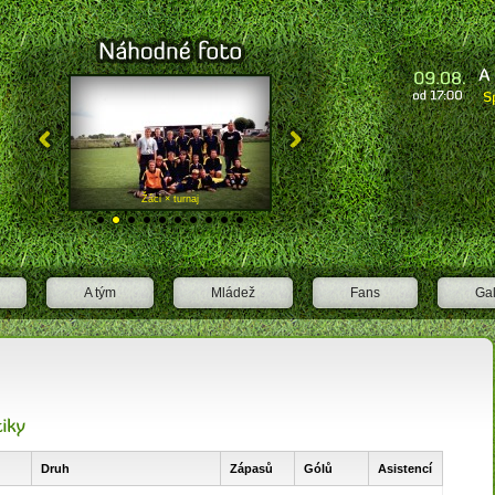
nice "A"
Žáci × turnaj
A tým × Sokol Černíkovice "A"
A tým
Mládež
Fans
Gal
Druh
Zápasů
Gólů
Asistencí