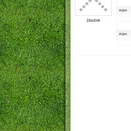
A tým
Záložník
A tým
Obec V