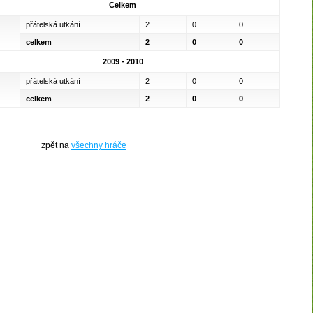
Celkem
přátelská utkání
2
0
0
celkem
2
0
0
2009 - 2010
přátelská utkání
2
0
0
ysoká nad Labem
PICOP - Miroslav Píša
ELUS spol. s r.o.
celkem
2
0
0
zpět na
všechny hráče