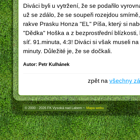
Diváci byli u vytržení,
že se podařilo vyrovn
už se zdálo, že se soupeři rozejdou smírně,
rakve Prasku Honza "EL" Píša,
který si nab
"Dědka" Hoška a z bezprostřední blízkosti,
síť.
91.minuta, 4:3!
Diváci si však museli na 
minuty. Důležité je, že se dočkali.
Autor: Petr Kulhánek
zpět na
všechny z
© 2000 - 2026 FK Vysoká nad Labem
~
Mapa webu