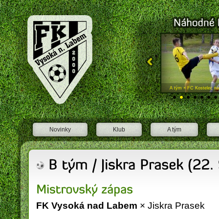
FK Vysoká nad Labem
A tým × FK Náchod "A"
A tým × FC Kostelec nad
Novinky
Klub
A tým
FK Vysoká nad Labem
× Jiskra Prasek