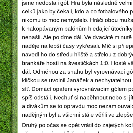
jsme nedostali gól. Hra byla následně velm
celků jako by čekali, kdo a co fotbalového 
nikomu to moc nemyslelo.
Hráči obou mužst
k nakopávaným balónům hledající útočníky.
nenašli. Ale pojďme dál. Ve dvacáté minutě j
naděje na lepší časy vykřesali. Míč si přilep
navedl ho do středu hřiště a střelou z dobr
brankáře hostí na švestičkách 1:0
.
Hosté vš
dál. Odměnou za snahu
byl vyrovnávací g
kličkou se uvolnil Janáček a nechytatelnou 
síť. Domácí opařeni vyrovnávacím gólem p
spíš odstáli. Nechuť si naběhnout nebo si jít
a divákům se to opravdu moc nezamlouvalo
nadějným byl a všichni stále věřili ve zlepš
Druhý poločas se opět vrátil do zajetých ko