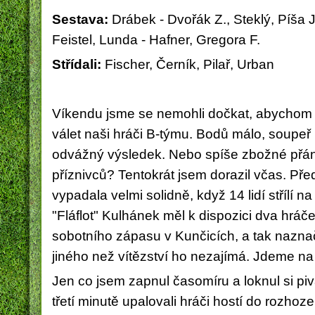
Sestava:
Drábek - Dvořák Z., Steklý, Píša J.
Feistel, Lunda - Hafner, Gregora F.
Střídali:
Fischer, Černík, Pilař, Urban
Víkendu jsme se nemohli dočkat, abychom 
válet naši hráči B-týmu. Bodů málo, soupeř 
odvážný výsledek. Nebo spíše zbožné přán
příznivců?
Tentokrát jsem dorazil včas
.
Před
vypadala velmi solidně, když 14 lidí střílí n
"Fláflot" Kulhánek měl k dispozici dva hráče,
sobotního zápasu v Kunčicích, a tak nazna
jiného než vítězství ho nezajímá. Jdeme na
Jen co jsem zapnul časomíru a loknul si piv
třetí minutě upalovali hráči hostí do rozho