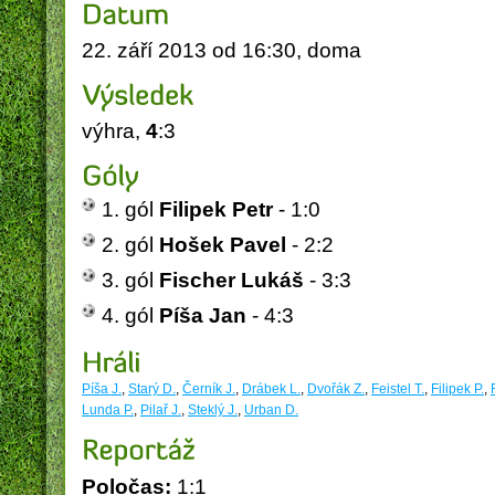
22. září 2013 od 16:30, doma
výhra,
4
:3
Obec Vysoká nad Labem
PICOP - Miro
1. gól
Filipek Petr
- 1:0
2. gól
Hošek Pavel
- 2:2
3. gól
Fischer Lukáš
- 3:3
4. gól
Píša Jan
- 4:3
Píša J.
,
Starý D.
,
Černík J.
,
Drábek L.
,
Dvořák Z.
,
Feistel T.
,
Filipek P.
,
Lunda P.
,
Pilař J.
,
Steklý J.
,
Urban D.
Poločas:
1:1