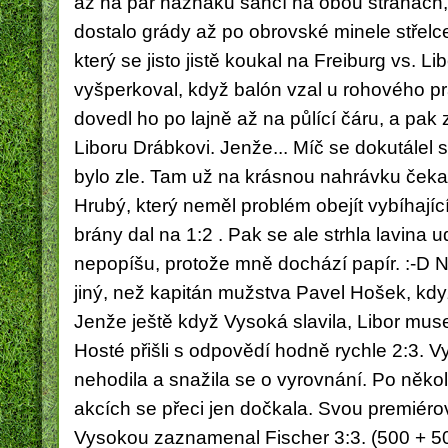
až na pár náznaků šancí na obou stranách, 
dostalo grády až po obrovské minele střelce
který
se jisto jistě koukal na Freiburg vs. Li
vyšperkoval, když balón vzal u rohového p
dovedl ho po lajně až na půlící čáru, a pak
Liboru Drábkovi. Jenže... Míč se dokutálel 
bylo zle. Tam už na krásnou nahrávku čekal
Hrubý, který neměl problém obejít vybíhajíc
brány dal na 1:2 . Pak se ale strhla lavina u
nepopíšu, protože mně dochází papír. :-D N
jiný, než kapitán mužstva Pavel Hošek, když
Jenže ještě když Vysoká slavila, Libor musel 
H
osté přišli s odpovědí hodně rychle 2:3. Vy
nehodila a snažila se o vyrovnání. Po někol
akcích se přeci jen dočkala. Svou premiéro
Vysokou zaznamenal
Fischer 3:3. (500 + 